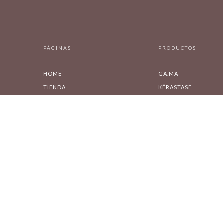
PÁGINAS
PRODUCTOS
HOME
GA.MA
TIENDA
KÉRASTASE
CARRITO
OLAPLEX
MI CUENTA