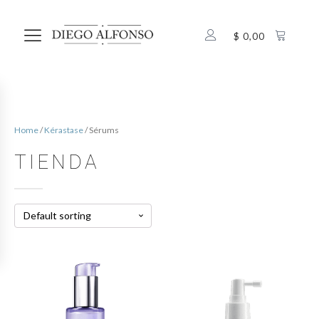
$
0,00
Home
/
Kérastase
/ Sérums
TIENDA