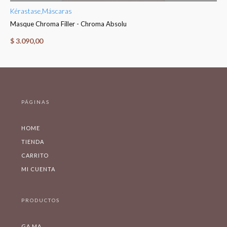
Kérastase
,
Máscaras
Ké
Masque Chroma Filler - Chroma Absolu
Fo
$
3.090,00
$
PÁGINAS
HOME
TIENDA
CARRITO
MI CUENTA
PRODUCTOS
GA.MA