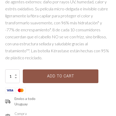
de agentes externos: daño por rayos UV, humedad, calor y
estrés oxidativo. Su película micro-delgada e invisible cubre
ligeramente la fibra capilar para proteger el color y
transformarlo suavemente, con 96% más hidratación* y
-77% de encrespamiento*. 8 de cada 10 consumidores
concuerdan que el cabello NO se ve con frizz, sino brilloso,
con una estructura sellada y saludable gracias al
tratamiento**. Las botella Kérastase están hechas con 95%
de plástico reciclado.
Sérum
ADD TO CART
Chroma
Thermique
-
Chroma
Absolu
Envios a todo
quantity
Uruguay
Compra