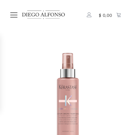
$
0,00