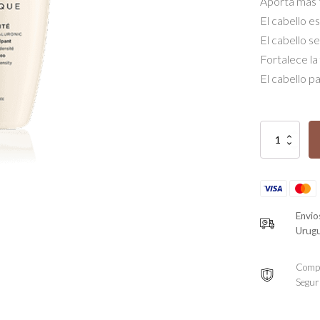
Aporta más t
El cabello e
El cabello s
Fortalece la 
El cabello p
Bain
Densité
quantity
Envio
Urug
Comp
Segur