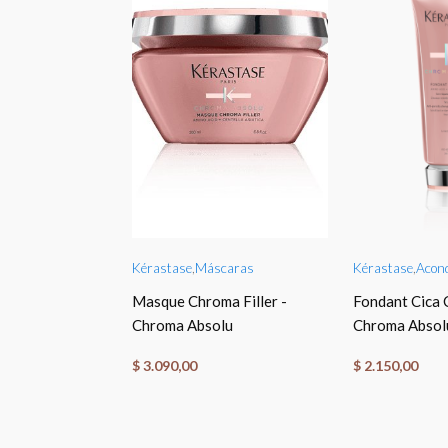
TO CART
ADD TO CART
ADD T
tes
Kérastase
,
Máscaras
Kérastase
,
Acond
uile
Masque Chroma Filler -
Fondant Cica 
Chroma Absolu
Chroma Absol
$
3.090,00
$
2.150,00