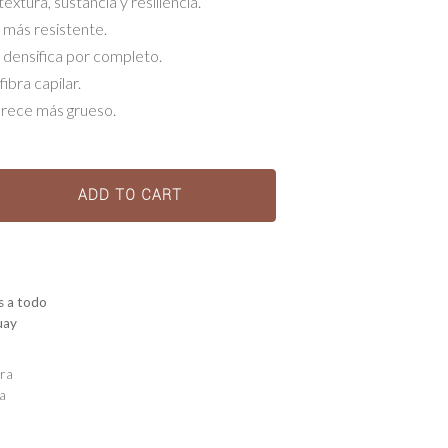
extura, sustancia y resiliencia.
s más resistente.
e densifica por completo.
fibra capilar.
arece más grueso.
ADD TO CART
s a todo
uay
ra
a