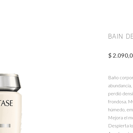
BAIN D
$
2.090,
Baño corpori
abundancia, 
perdió densi
frondosa. M
húmedo, emu
Mejora el mo
Despierta los