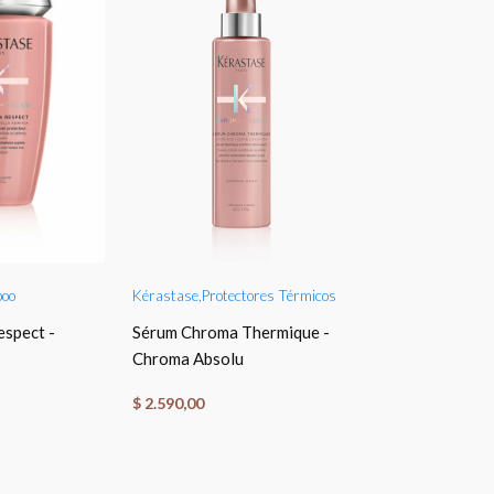
O CART
ADD TO CART
ADD TO
oo
Kérastase
,
Protectores Térmicos
Kérastase
,
Másca
spect -
Sérum Chroma Thermique -
Masque Beurre
Chroma Absolu
Nutrition - Cur
$
2.590,00
$
3.090,00