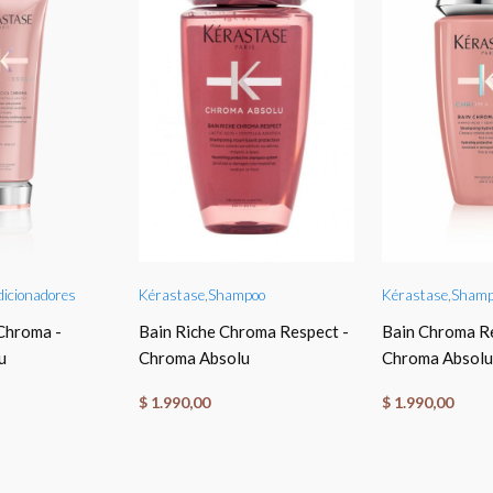
O CART
ADD TO CART
ADD T
icionadores
Kérastase
,
Shampoo
Kérastase
,
Shamp
Chroma -
Bain Riche Chroma Respect -
Bain Chroma Re
u
Chroma Absolu
Chroma Absolu
$
1.990,00
$
1.990,00