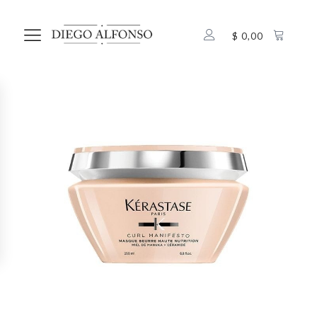
$
0,00