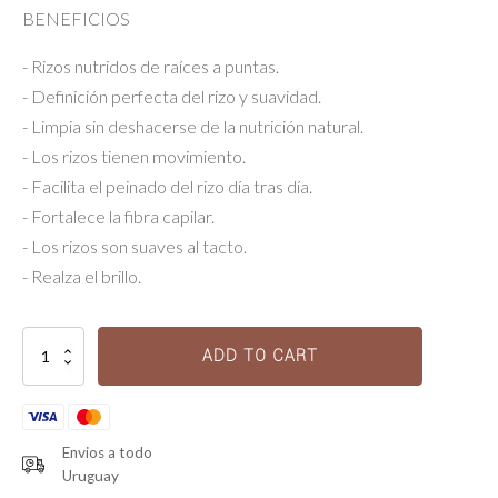
BENEFICIOS
- Rizos nutridos de raíces a puntas.
- Definición perfecta del rizo y suavidad.
- Limpia sin deshacerse de la nutrición natural.
- Los rizos tienen movimiento.
- Facilita el peinado del rizo día tras día.
- Fortalece la fibra capilar.
- Los rizos son suaves al tacto.
- Realza el brillo.
Masque
ADD TO CART
Beurre
Haute
Nutrition
-
Curl
Envios a todo
Manifesto
Uruguay
quantity