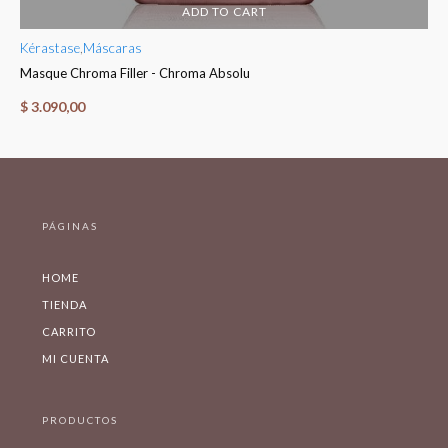
ADD TO CART
Kérastase
,
Máscaras
Ké
Masque Chroma Filler - Chroma Absolu
Fo
$
3.090,00
$
PÁGINAS
HOME
TIENDA
CARRITO
MI CUENTA
PRODUCTOS