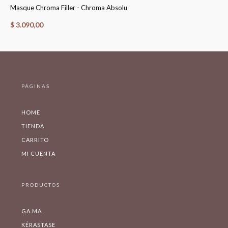
Masque Chroma Filler - Chroma Absolu
Fo
$
3.090,00
$
PÁGINAS
HOME
TIENDA
CARRITO
MI CUENTA
PRODUCTOS
GA.MA
KÉRASTASE