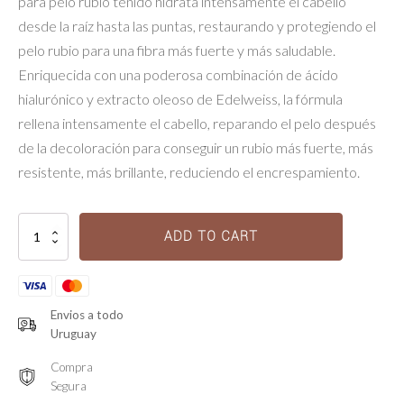
para pelo rubio teñido hidrata intensamente el cabello
desde la raíz hasta las puntas, restaurando y protegiendo el
pelo rubio para una fibra más fuerte y más saludable.
Enriquecida con una poderosa combinación de ácido
hialurónico y extracto oleoso de Edelweiss, la fórmula
rellena intensamente el cabello, reparando el pelo después
de la decoloración para conseguir un rubio más fuerte, más
resistente, más brillante, reduciendo el encrespamiento.
Le
ADD TO CART
Bain
Cicaextreme
quantity
Envios a todo
Uruguay
Compra
Segura