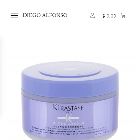
$
0,00