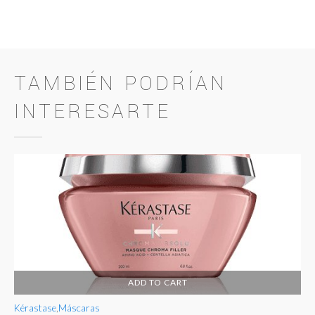
TAMBIÉN PODRÍAN
INTERESARTE
ADD TO CART
Kérastase
,
Máscaras
Ké