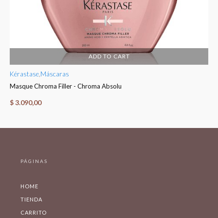
ADD TO CART
Kérastase
,
Máscaras
Ké
Masque Chroma Filler - Chroma Absolu
Fo
$
3.090,00
$
PÁGINAS
HOME
TIENDA
CARRITO