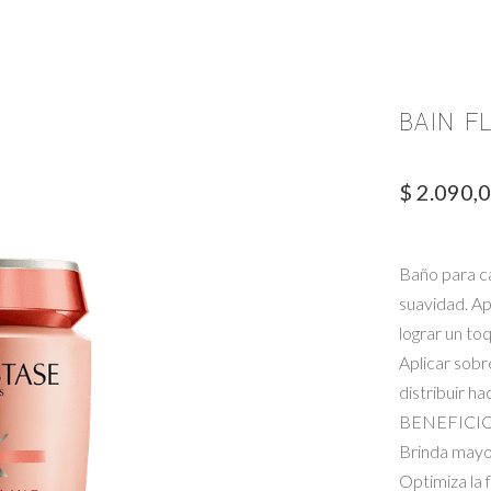
BAIN F
$
2.090,
Baño para ca
suavidad. Ap
lograr un t
Aplicar sobr
distribuir ha
BENEFICIOS:
Brinda mayo
Optimiza la 