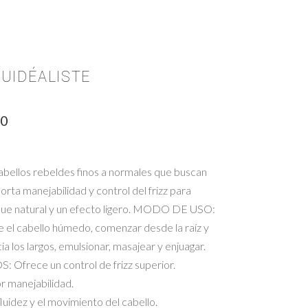
LUIDÉALISTE
00
bellos rebeldes finos a normales que buscan
orta manejabilidad y control del frizz para
oque natural y un efecto ligero. MODO DE USO:
e el cabello húmedo, comenzar desde la raíz y
cia los largos, emulsionar, masajear y enjuagar.
 Ofrece un control de frizz superior.
r manejabilidad.
fluidez y el movimiento del cabello.