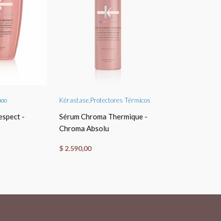
O CART
ADD TO CART
ADD TO
oo
Kérastase
,
Protectores Térmicos
Kérastase
,
Másca
spect -
Sérum Chroma Thermique -
Masque Beurre
Chroma Absolu
Nutrition - Cur
$
2.590,00
$
3.090,00