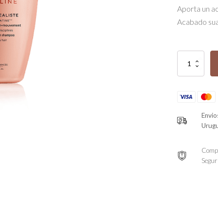
Aporta un ac
Acabado su
Bain
Fluidéaliste
quantity
Envio
Urug
Comp
Segur