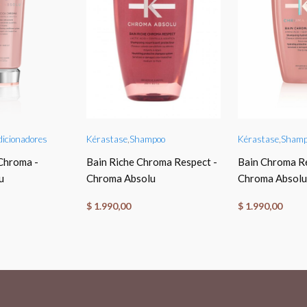
O CART
ADD TO CART
ADD T
icionadores
Kérastase
,
Shampoo
Kérastase
,
Shamp
Chroma -
Bain Riche Chroma Respect -
Bain Chroma Re
u
Chroma Absolu
Chroma Absolu
$
1.990,00
$
1.990,00