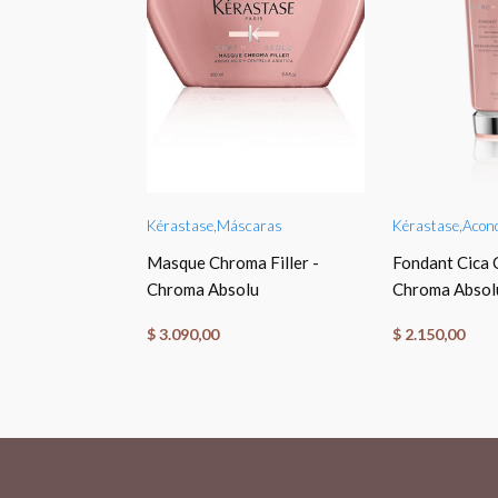
TO CART
ADD TO CART
ADD T
tes
Kérastase
,
Máscaras
Kérastase
,
Acond
uile
Masque Chroma Filler -
Fondant Cica 
Chroma Absolu
Chroma Absol
$
3.090,00
$
2.150,00