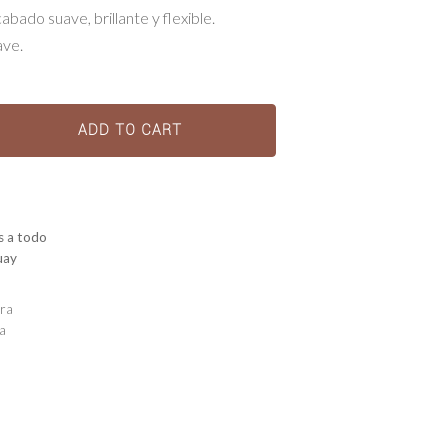
abado suave, brillante y flexible.
ave.
ADD TO CART
s a todo
uay
ra
a