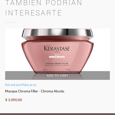
TAMBIÉN PODRÍAN
INTERESARTE
ADD TO CART
Kérastase
,
Máscaras
Ké
Masque Chroma Filler - Chroma Absolu
Fo
$
3.090,00
$