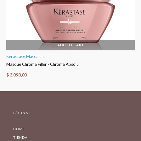
ADD TO CART
Kérastase
,
Máscaras
Ké
Masque Chroma Filler - Chroma Absolu
Fo
$
3.090,00
$
PÁGINAS
HOME
TIENDA