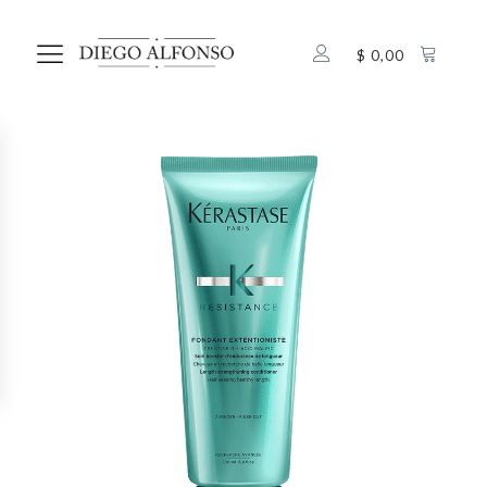
$
0,00