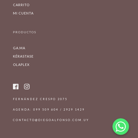
CARRITO
MI CUENTA
PRODUCTOS
GA.MA
KÉRASTASE
OLAPLEX
FERNÁNDEZ CRESPO 2075
AGENDA: 099 509 604 / 2929 1429
WhatsApp
WhatsApp
CONTACTO@DIEGOALFONSO.COM.UY
WhatsApp