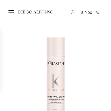
$
0,00