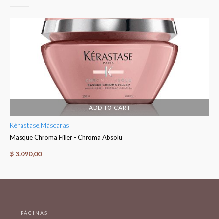
ADD TO CART
Kérastase
,
Máscaras
Ké
Masque Chroma Filler - Chroma Absolu
Fo
$
3.090,00
$
PÁGINAS