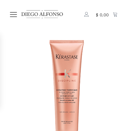
$
0,00