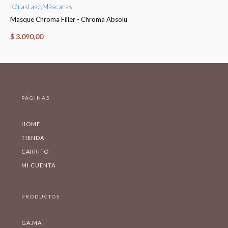
Kérastase
,
Máscaras
Ké
Masque Chroma Filler - Chroma Absolu
Fo
$
3.090,00
$
PÁGINAS
HOME
TIENDA
CARRITO
MI CUENTA
PRODUCTOS
GA.MA