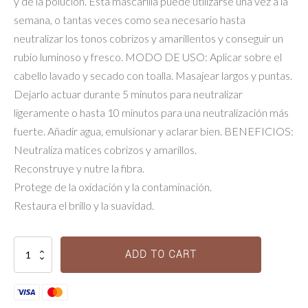
y de la polución. Esta mascarilla puede utilizarse una vez a la
semana, o tantas veces como sea necesario hasta
neutralizar los tonos cobrizos y amarillentos y conseguir un
rubio luminoso y fresco. MODO DE USO: Aplicar sobre el
cabello lavado y secado con toalla. Masajear largos y puntas.
Dejarlo actuar durante 5 minutos para neutralizar
ligeramente o hasta 10 minutos para una neutralización más
fuerte. Añadir agua, emulsionar y aclarar bien. BENEFICIOS:
Neutraliza matices cobrizos y amarillos.
Reconstruye y nutre la fibra.
Protege de la oxidación y la contaminación.
Restaura el brillo y la suavidad.
Masque
ADD TO CART
Ultra-
Violet
quantity