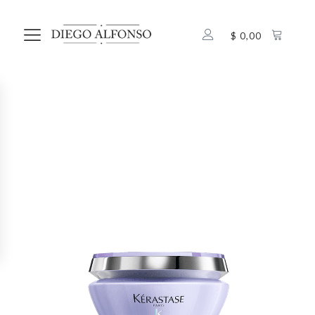
$
0,00