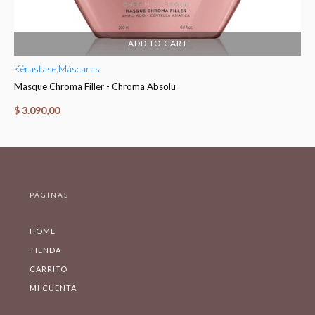
ADD TO CART
Kérastase
,
Máscaras
Ké
Masque Chroma Filler - Chroma Absolu
Fo
$
3.090,00
$
PÁGINAS
HOME
TIENDA
CARRITO
MI CUENTA