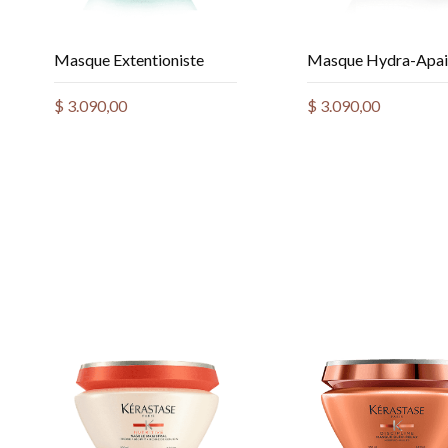
Masque Extentioniste
Masque Hydra-Apai
$
3.090,00
$
3.090,00