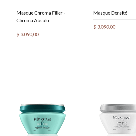
Masque Chroma Filler -
Masque Densité
Chroma Absolu
$
3.090,00
$
3.090,00