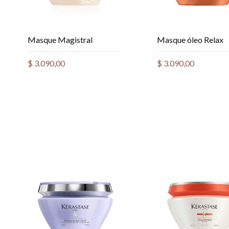
Masque Magistral
Masque óleo Relax
$
3.090,00
$
3.090,00