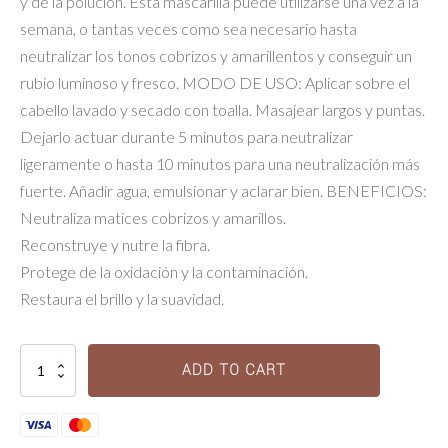
y de la polución. Esta mascarilla puede utilizarse una vez a la
semana, o tantas veces como sea necesario hasta
neutralizar los tonos cobrizos y amarillentos y conseguir un
rubio luminoso y fresco. MODO DE USO: Aplicar sobre el
cabello lavado y secado con toalla. Masajear largos y puntas.
Dejarlo actuar durante 5 minutos para neutralizar
ligeramente o hasta 10 minutos para una neutralización más
fuerte. Añadir agua, emulsionar y aclarar bien. BENEFICIOS:
Neutraliza matices cobrizos y amarillos.
Reconstruye y nutre la fibra.
Protege de la oxidación y la contaminación.
Restaura el brillo y la suavidad.
Masque
ADD TO CART
Ultra-
Violet
quantity