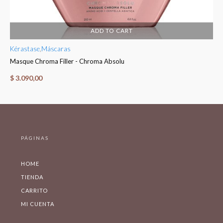
ADD TO CART
Kérastase
,
Máscaras
Ké
Masque Chroma Filler - Chroma Absolu
Fo
$
3.090,00
$
PÁGINAS
HOME
TIENDA
CARRITO
MI CUENTA