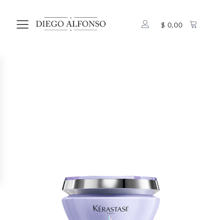
$
0,00