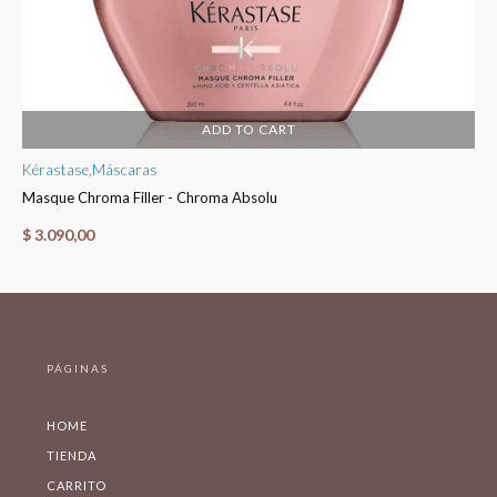
ADD TO CART
Kérastase
,
Máscaras
Ké
Masque Chroma Filler - Chroma Absolu
Fo
$
3.090,00
$
PÁGINAS
HOME
TIENDA
CARRITO