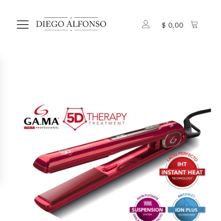
$
0,00