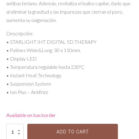
antibacteriano. Además, revitaliza el bulbo capilar, dado que
al eliminar la grasitud y las impurezas que cierran el poro,
aumenta su oxigenación.
Descripción:
• STARLIGHT IHT DIGITAL 5D THERAPY
• Patines Wide&Long: 30 x 110mm.
• Display LED
• Temperatura regulable hasta 230ºC
• Instant Heat Technology
• Suspension System
• Ion Plus – Antifrizz
Available on backorder
Starlight
ADD TO CART
IHT