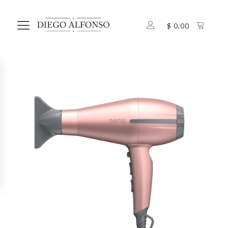
$
0,00