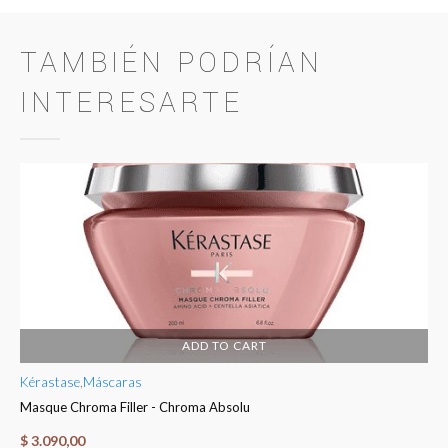
TAMBIÉN PODRÍAN
INTERESARTE
ADD TO CART
Kérastase
,
Máscaras
Ké
Masque Chroma Filler - Chroma Absolu
Fo
$
3.090,00
$